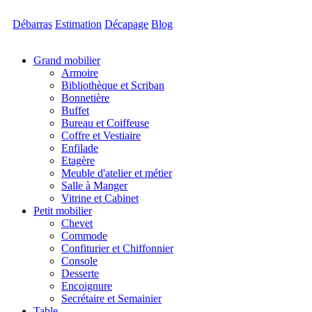
Débarras
Estimation
Décapage
Blog
Grand mobilier
Armoire
Bibliothèque et Scriban
Bonnetière
Buffet
Bureau et Coiffeuse
Coffre et Vestiaire
Enfilade
Etagère
Meuble d'atelier et métier
Salle à Manger
Vitrine et Cabinet
Petit mobilier
Chevet
Commode
Confiturier et Chiffonnier
Console
Desserte
Encoignure
Secrétaire et Semainier
Table