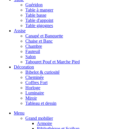
Guéridon
Table à manger
Table basse
Table d'appoint
Table gigognes
Assise
Canapé et Banquette
Chaise et Banc
Chambre
Fauteuil
Salon
Tabouret Pouf et Marche Pied
Décoration
Bibelot & curiosité
Cheminée
Coffres Fort
Horloge
Luminaire
Miroir
Tableau et dessin
Menu
Grand mobilier
Armoire
Bibliothèque et Scriban