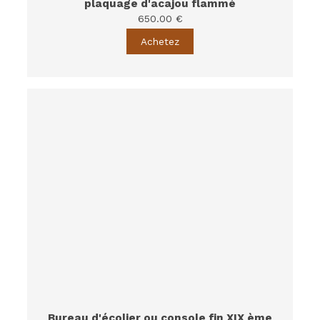
plaquage d'acajou flammé
650.00 €
Achetez
Bureau d'écolier ou console fin XIX ème